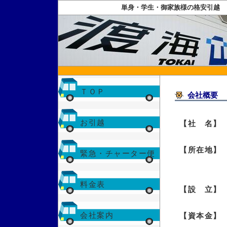
単身・学生・御家族様の格安引越 
ＴＯＰ
会社概要
お引越
【社 名】
【所在地】
緊急・チャーター便
料金表
【設 立】
会社案内
【資本金】